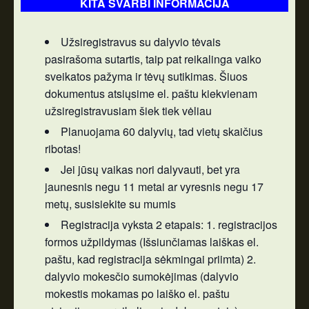
KITA SVARBI INFORMACIJA
Užsiregistravus su dalyvio tėvais
pasirašoma sutartis, taip pat reikalinga vaiko
sveikatos pažyma ir tėvų sutikimas. Šiuos
dokumentus atsiųsime el. paštu kiekvienam
užsiregistravusiam šiek tiek vėliau
Planuojama 60 dalyvių, tad vietų skaičius
ribotas!
Jei jūsų vaikas nori dalyvauti, bet yra
jaunesnis negu 11 metai ar vyresnis negu 17
metų, susisiekite su mumis
Registracija vyksta 2 etapais: 1. registracijos
formos užpildymas (Išsiunčiamas laiškas el.
paštu, kad registracija sėkmingai priimta) 2.
dalyvio mokesčio sumokėjimas (dalyvio
mokestis mokamas po laiško el. paštu