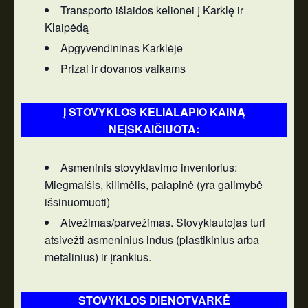
Transporto išlaidos kelionei į Karklę ir
Klaipėdą
Apgyvendininas Karklėje
Prizai ir dovanos vaikams
Į STOVYKLOS KELIALAPIO KAINĄ
NEĮSKAIČIUOTA:
Asmeninis stovyklavimo inventorius:
Miegmaišis, kilimėlis, palapinė (yra galimybė
išsinuomuoti)
Atvežimas/parvežimas. Stovyklautojas turi
atsivežti asmeninius indus (plastikinius arba
metalinius) ir įrankius.
STOVYKLOS DIENOTVARKĖ