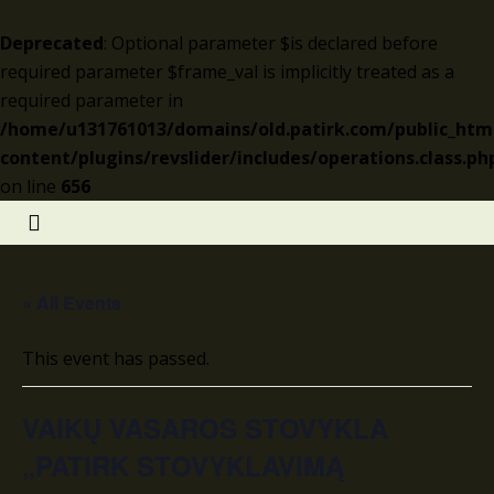
Deprecated
: Optional parameter $is declared before
required parameter $frame_val is implicitly treated as a
required parameter in
/home/u131761013/domains/old.patirk.com/public_htm
content/plugins/revslider/includes/operations.class.ph
on line
656
« All Events
This event has passed.
VAIKŲ VASAROS STOVYKLA
„PATIRK STOVYKLAVIMĄ