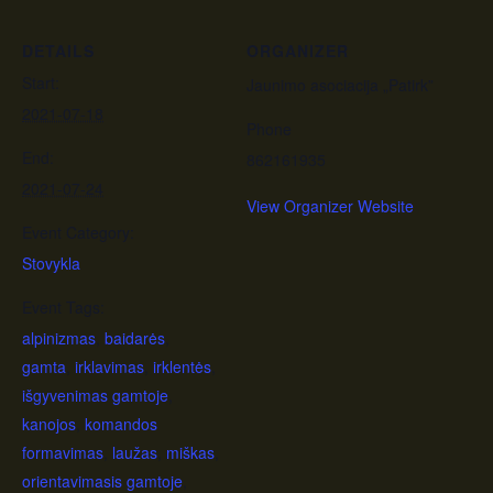
DETAILS
ORGANIZER
Start:
Jaunimo asociacija „Patirk”
2021-07-18
Phone
End:
862161935
2021-07-24
View Organizer Website
Event Category:
Stovykla
Event Tags:
alpinizmas
,
baidarės
,
gamta
,
irklavimas
,
irklentės
,
išgyvenimas gamtoje
,
kanojos
,
komandos
formavimas
,
laužas
,
miškas
,
orientavimasis gamtoje
,