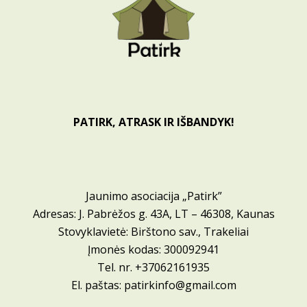
PATIRK, ATRASK IR IŠBANDYK!
Jaunimo asociacija „Patirk”
Adresas: J. Pabrėžos g. 43A, LT – 46308, Kaunas
Stovyklavietė: Birštono sav., Trakeliai
Įmonės kodas: 300092941
Tel. nr.
+37062161935
El. paštas:
patirkinfo@gmail.com