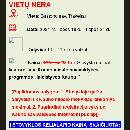
VIETŲ NĖRA
Vieta:
Birštono sav. Trakeliai
Data:
2021 m. liepos 18 d. – liepos 24 d.
Dalyviai:
11 – 17 metų vaikai
Kaina:
180 Eur.
/68 Eur.
Stovykla dalinai
finansuojama
Kauno miesto savivaldybės
programos „Iniciatyvos Kaunui”
(Papildomos sąlygos: 1. Stovykloje galės
dalyvauti tik Kauno miesto mokyklas lankantys
mokiniai. 2. Pagrindinė registracija vyks per
Kauno savivaldybės internetinį puslapį)
Į STOVYKLOS KELIALAPIO KAINĄ ĮSKAIČIUOTA: