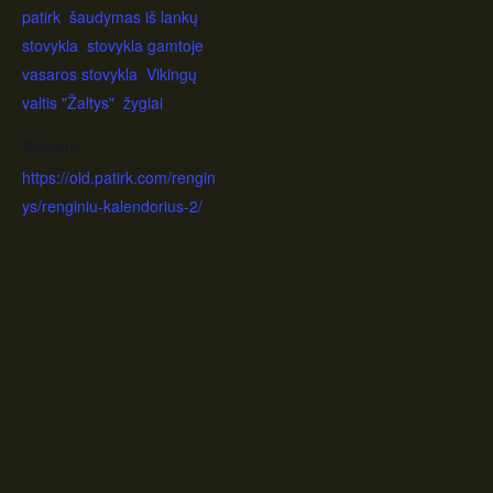
patirk
,
šaudymas iš lankų
,
stovykla
,
stovykla gamtoje
,
vasaros stovykla
,
Vikingų
valtis "Žaltys"
,
žygiai
Website:
https://old.patirk.com/rengin
ys/renginiu-kalendorius-2/