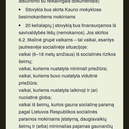
atsiuntimo su reikalingais dokumentais)
Stovykla bus skirta Kauno mokyklose
besimokantiems mokiniams
20 kelialapių į stovyklą bus finansuojamos iš
savivaldybės lėšų (nemokamos). Jos skirtos
6.2. tikslinė grupė vaikams – tai vaikai, esantys
jautresnėje socialinėje situacijoje:
vaikai (6–18 metų amžiaus) iš socialinės rizikos
šeimų;
vaikai, kuriems nustatyta minimali priežiūra;
vaikai, kuriems buvo nustatyta vidutinė
priežiūra;
vaikai, kuriems nustatyta laikinoji ir (ar)
nuolatinė globa;
vaikai iš šeimų, kurios gauna socialinę paramą
pagal Lietuvos Respublikos socialinės
paramos mokiniams įstatymą, daugiavaikių
šeimų ir (arba) minimalias pajamas gaunančių