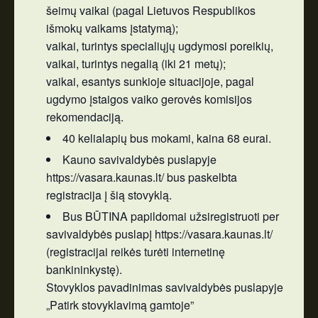
šeimų vaikai (pagal Lietuvos Respublikos
išmokų vaikams įstatymą);
vaikai, turintys specialiųjų ugdymosi poreikių,
vaikai, turintys negalią (iki 21 metų);
vaikai, esantys sunkioje situacijoje, pagal
ugdymo įstaigos vaiko gerovės komisijos
rekomendaciją.
40 kelialapių bus mokami, kaina 68 eurai.
Kauno savivaldybės puslapyje
https://vasara.kaunas.lt/ bus paskelbta
registracija į šią stovyklą.
Bus BŪTINA papildomai užsiregistruoti per
savivaldybės puslapį https://vasara.kaunas.lt/
(registracijai reikės turėti internetinę
bankininkystę).
Stovyklos pavadinimas savivaldybės puslapyje
„Patirk stovyklavimą gamtoje”