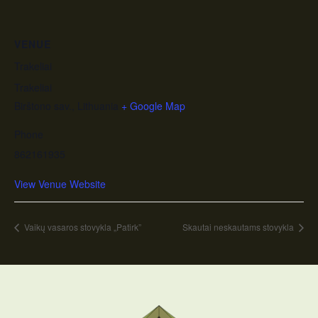
VENUE
Trakeliai
Trakeliai
Birštono sav.
,
Lithuania
+ Google Map
Phone
862161935
View Venue Website
Vaikų vasaros stovykla „Patirk”
Skautai neskautams stovykla