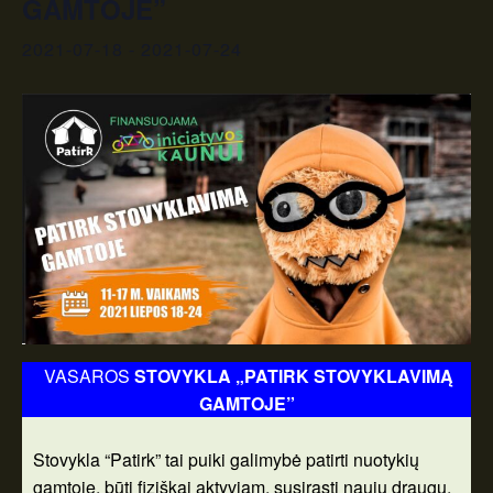
GAMTOJE”
2021-07-18
-
2021-07-24
VASAROS
STOVYKLA „PATIRK STOVYKLAVIMĄ
GAMTOJE”
Stovykla “Patirk” tai puiki galimybė patirti nuotykių
gamtoje, būti fiziškai aktyviam, susirasti naujų draugų,