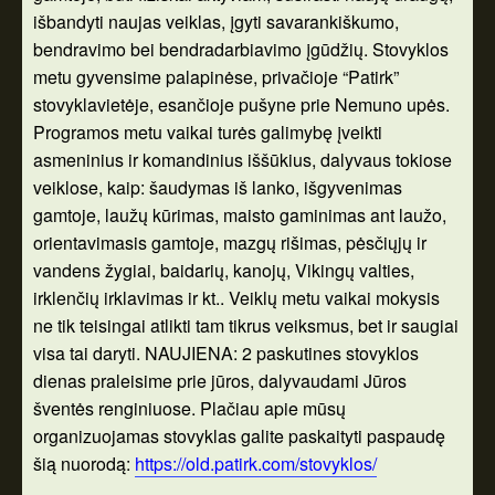
išbandyti naujas veiklas, įgyti savarankiškumo,
bendravimo bei bendradarbiavimo įgūdžių. Stovyklos
metu gyvensime palapinėse, privačioje “Patirk”
stovyklavietėje, esančioje pušyne prie Nemuno upės.
Programos metu vaikai turės galimybę įveikti
asmeninius ir komandinius iššūkius, dalyvaus tokiose
veiklose, kaip: šaudymas iš lanko, išgyvenimas
gamtoje, laužų kūrimas, maisto gaminimas ant laužo,
orientavimasis gamtoje, mazgų rišimas, pėsčiųjų ir
vandens žygiai, baidarių, kanojų, Vikingų valties,
irklenčių irklavimas ir kt.. Veiklų metu vaikai mokysis
ne tik teisingai atlikti tam tikrus veiksmus, bet ir saugiai
visa tai daryti. NAUJIENA: 2 paskutines stovyklos
dienas praleisime prie jūros, dalyvaudami Jūros
šventės renginiuose.
Plačiau apie mūsų
organizuojamas stovyklas galite paskaityti paspaudę
šią nuorodą:
https://old.patirk.com/stovyklos/