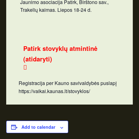
Jaunimo asociacija Patirk, Birštono sav.,
Trakelių kaimas. Liepos 18-24 d.
Patirk stovyklų atmintinė
(atidaryti)
Registracija per Kauno savivaldybės puslapį
https://vaikai.kaunas.lt/stovyklos/
Add to calendar