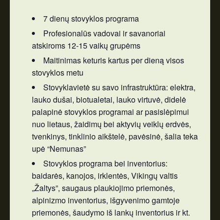
7 dienų stovyklos programa
Profesionalūs vadovai ir savanoriai
atskiroms 12-15 vaikų grupėms
Maitinimas keturis kartus per dieną visos
stovyklos metu
Stovyklavietė su savo infrastruktūra: elektra,
lauko dušai, biotualetai, lauko virtuvė, didelė
palapinė stovyklos programai ar pasislėpimui
nuo lietaus, žaidimų bei aktyvių veiklų erdvės,
tvenkinys, tinklinio aikštelė, pavėsinė, šalia teka
upė “Nemunas”
Stovyklos programa bei inventorius:
baidarės, kanojos, irklentės, Vikingų valtis
„Žaltys”, saugaus plaukiojimo priemonės,
alpinizmo inventorius, išgyvenimo gamtoje
priemonės, šaudymo iš lankų inventorius ir kt.