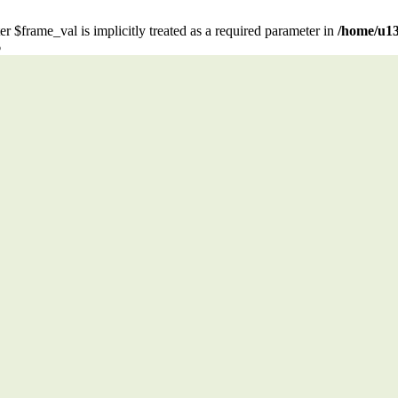
r $frame_val is implicitly treated as a required parameter in
/home/u13
6