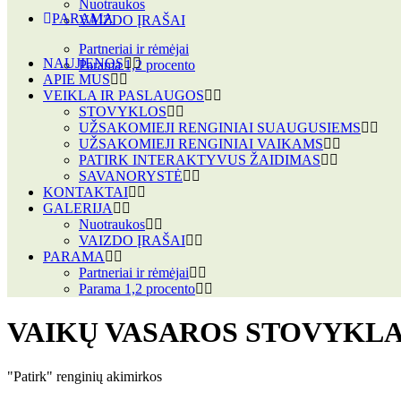
Nuotraukos
PARAMA
VAIZDO ĮRAŠAI
Partneriai ir rėmėjai
NAUJIENOS
Parama 1,2 procento
APIE MUS
VEIKLA IR PASLAUGOS
STOVYKLOS
UŽSAKOMIEJI RENGINIAI SUAUGUSIEMS
UŽSAKOMIEJI RENGINIAI VAIKAMS
PATIRK INTERAKTYVUS ŽAIDIMAS
SAVANORYSTĖ
KONTAKTAI
GALERIJA
Nuotraukos
VAIZDO ĮRAŠAI
PARAMA
Partneriai ir rėmėjai
Parama 1,2 procento
VAIKŲ VASAROS STOVYKLA
"Patirk" renginių akimirkos