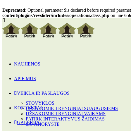
Deprecated
: Optional parameter $is declared before required paramete
content/plugins/revslider/includes/operations.class.php
on line
65
NAUJIENOS
APIE MUS
VEIKLA IR PASLAUGOS
STOVYKLOS
KONTAKTAI
UŽSAKOMIEJI RENGINIAI SUAUGUSIEMS
UŽSAKOMIEJI RENGINIAI VAIKAMS
PATIRK INTERAKTYVUS ŽAIDIMAS
GALERIJA
SAVANORYSTĖ