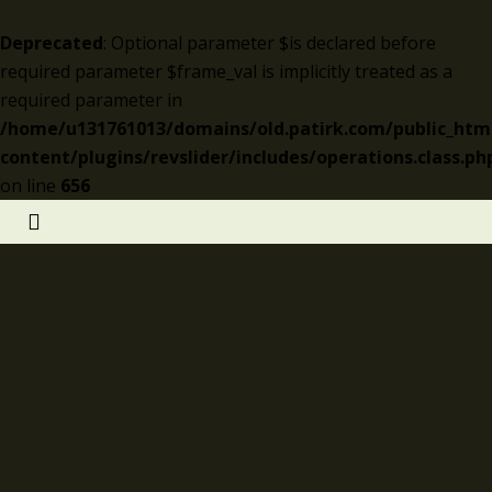
Deprecated
: Optional parameter $is declared before
required parameter $frame_val is implicitly treated as a
required parameter in
/home/u131761013/domains/old.patirk.com/public_htm
content/plugins/revslider/includes/operations.class.ph
on line
656