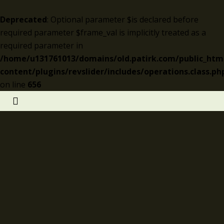
Deprecated
: Optional parameter $is declared before
required parameter $frame_val is implicitly treated as a
required parameter in
/home/u131761013/domains/old.patirk.com/public_htm
content/plugins/revslider/includes/operations.class.ph
on line
656